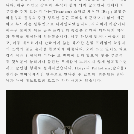
받아 최적화된 착용감을 경험하시길 바랍니다.
니다. 매우 가볍고 강하며, 부식이 쉽게 되지 않으면서 인체에 거
부감을 주지 않는 티타늄(Titanium) 소재로 제작된 IE035 모델은
액세서리 제품의 광택을 오래 유지하기 위해서는
타원형과 원형의 중간 정도인 둥근 프레임에 군더더기 없이 매끈
향수와 비누, 화장품 등의 화학 물질이 닿지 않도록 주의해 주세요.
하고 부드러운 실루엣으로 디자인되었습니다. 지나치게 차갑거나
어두워 보이기 쉬운 금속 프레임의 특성을 감안해 티타늄의 색상
착용하지 않을 때는 스크래치 방지를 위해 동봉된 케이스에 넣어
과 광택을 세심하게 적용했습니다. 너무 하얗게 밝거나 어둡지 않
보관하는 것을 권해드립니다.
고, 너무 매트하거나 반짝이지 않는 화사한 은빛 프레임이 착용자
의 안색과 얼굴 윤곽을 돋보이게 해줍니다. 오래 쓰고 있어도 피로
감이 적은 안정적인 티타늄 코 받침이 달려 있으며, 템플 부분은
귀 뒷부분이 눌리거나 불편한 무게감이 느껴지지 않게 입체적이면
서도 날렵한 형태로 설계되었습니다. IE035의 Palladium(팔라듐)
컬러는 얼바닉에서만 단독으로 만나실 수 있으며, 템플에는 얼바
닉과 아이 에노모토의 로고가 각각 새겨져 있습니다.