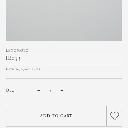
I.ENOMOTO
IE035
690,000
(3%)
qty.
ADD TO CART