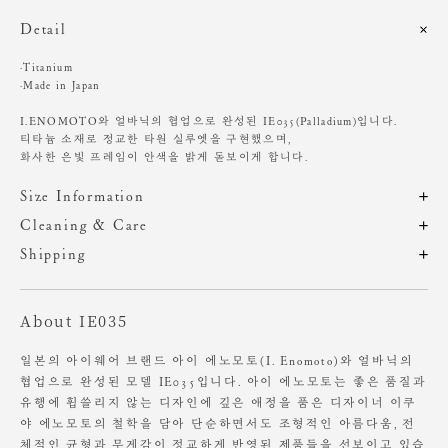
Detail
·Titanium
·Made in Japan
I.ENOMOTO와 얼바닉의 협업으로 완성된 IE035(Palladium)입니다.
티타늄 소재로 정교한 타원 실루엣을 구현했으며,
화사한 은빛 프레임이 안색을 밝게 돋보이게 합니다.
Size Information
제품의 일정 수량을 측정한 평균치수로 재는 방법과 위치에 따라 1~3cm
Cleaning & Care
편차가 있을 수 있습니다. (치수단위 : cm)
'일본의 아이웨어 브랜드 I.ENOMOTO와 협업하여 제작된 안경으로
Shipping
해당 제품은 A/S가 불가하오니, 구매 전 참고 부탁드립니다.
주문 후, 1-3일 후 순차적 발송되는 제품입니다.(주말/공휴일 제외)
사이즈
프레임 가로
렌즈 가로
렌즈 세로
브릿지
템플
무게
제품의 주 소재인 티타늄 프레임은 가볍고 내구성이 뛰어나지만,
About IE035
강한 충격이나 압력에 의해 형태가 변형될 수 있습니다.
OS
14
4.5
3.7
2.3
15
16g
충격에 주의하여 사용하시고, 보관 시에는 무거운 물건에 눌리지 않도록
주의해 주세요.
일본의 아이웨어 브랜드 아이 에노모토(I. Enomoto)와 얼바닉의
협업으로 완성된 모델 IE035입니다. 아이 에노모토는 좋은 품질과
본품의 렌즈는 데모 렌즈(플라스틱)로 전문 안경원에서 교정 렌즈로 교체
유행에 휩쓸리지 않는 디자인에 깊은 애정을 품은 디자이너 이쿠
하시어
야 에노모토의 철학을 담아 단순하면서도 조형적인 아름다움, 전
사용하시길 권장 드립니다.
체적인 균형과 무게감이 정교하게 반영된 제품들을 선보이고 있습
또한, 코 받침과 안경다리는 사용자의 얼굴 형태에 맞게 전문가의 조정을