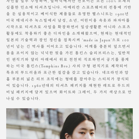
자인을 일부 수정하여, 얼바닉에서만 선보이는 코튼 100% 소재의
드라이클리닝 금지
심플한 민소매 티셔츠입니다. 아메리칸 스포츠웨어의 전통에 기반
염소표백 금지
기계식 건조 및 짜기, 비틀기 금지
을 둔 실용적이고 베이식한 제품들로 유명한 헬스니트는 1900년
그늘에 세워서 건조하세요.
미국 테네시주 녹스빌에서 남성, 소년, 어린이용 속옷과 파자마를
다림질 천을 덧대어 보통 온도에서 다림질하세요.
시작으로 티셔츠로 사업을 확장하면서 일상생활뿐 아니라 스포츠
장시간 수분에 노출 시 변형 가능성 있음
활동에도 착용하기 좋은 디자인을 소개해왔으며, 현재는 현대적인
일본의 기술력과 장인 정신을 접목시켜 ‘made in Japan’으로 100
소비자의 부주의로 인한 제품 훼손 및 세탁 잘못으로 인한
년이 넘는 긴 역사를 이어오고 있습니다. 어깨를 충분히 덮으면서
변형에 대해서는 보상의 책임을 지지 않습니다.
몸을 조이지 않는 넉넉한 핏을 가진 톰킨스 슬리브리스는, 일반적
인 편직기와 달리 아래에서 위로 천천히 직조하면서 공기를 품게
하는 미국 톰킨스(Tompkins Bro.) 사의 구형 편직기로 제작되어
특유의 부드러움과 포근한 질감을 갖고 있습니다. 네크라인과 암
홀 부분의 넓은 리브 조직에는 형태를 잡아주는 스티치가 장식되
어 있습니다. 1960년대의 티셔츠 패키지를 재현한 레트로 무드의
비닐 패키지에 담겨 있으며 화이트와 그레이, 두 가지 색상으로 만
나실 수 있습니다.