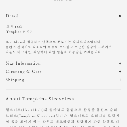
Detail
·코튼 100%
·Tompkins 편직기
Healthknit와 협업하여 단독으로 선보이는 슬리브리스입니다.
톰킨스 편직기로 직조되어 특유의 부드럽고 포근한 질감이 느껴지며
라운드 네크라인, 적당하게 파인 암홀과 기장감을 가졌습니다.
Size Information
제품의 일정 수량을 측정한 평균치수로 재는 방법과 위치에 따라 1~3cm
Cleaning & Care
편차가 있을 수 있습니다. (치수단위 : cm)
해당 제품은 A/S가 불가하오니, 구매 전 참고 부탁 드립니다.
Shipping
주문 후, 1-3일 후 순차적 발송되는 제품입니다.(주말/공휴일 제외)
워싱 가공을 통해 빈티지한 무드를 표현하여,
사이즈
총장
어깨
가슴
암홀
제품마다 색상, 사이즈, 질감에 미세한 차이가 있을 수 있습니다.
About Tompkins Sleeveless
이는 공정상 자연스러운 현상이므로 구매 전 참고 부탁 드립니다.
OS
57
35.6
44.5
19.4
밝은 컬러는 오염에 민감하므로 착용 및 세탁 시 유의하여 주세요.
헬스니트(Healthknit)와 얼바닉의 협업으로 완성한 톰킨스 슬리
브리스(Tompkins Sleeveless)입니다. 헬스니트의 오리지널 모델에
Height 178cm / Waist 26" Slim 55 size.
세탁기에 미온수로 약하게 세탁하세요.
서 목을 조이지 않는 라운드 네크라인과 적당하게 파인 암홀로 디
약하게 웨트클리닝 가능