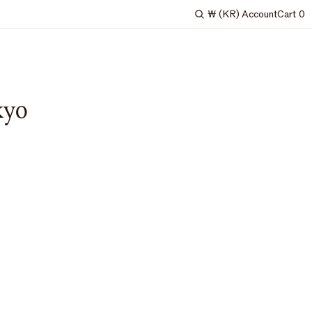
₩
(KR)
Account
Cart
0
Search
kyo