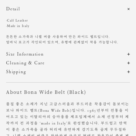
Detail
·Calf Leather
·Made in Italy
튼튼한 소가죽과 니켈 버클 사용하여 만든 와이드 벨트입니다.
얼바닉 로고가 각인되어 있으며, 유행에 관계없이 착용 가능합니다.
Size Information
제품의 일정 수량을 측정한 평균치수로 재는 방법과 위치에 따라 1~3cm
Cleaning & Care
편차가 있을 수 있습니다. (치수단위 : cm)
해당 제품은 A/S가 불가하오니, 구매 전 참고 부탁 드립니다.
Shipping
주문 후, 1-3일 후 순차적 발송되는 제품입니다.(주말/공휴일 제외)
번니쉬 Burnished Buckle 가공과 코팅을 한 버클로 제작된 제품으로,
사이즈
길이
폭
표면과 컬러가 균일하지 않게 입혀지면서 자연스러운 빈티지한 느낌을 살
About Bona Wide Belt (Black)
렸습니다.
OS
80/95
3.5
검게 올라오거나 요철이 보이는 현상은 불량이 아닌 점 구매 전 참고해주
세요.
품질 좋은 소재가 지닌 고급스러움과 부드러운 착용감이 돋보이는
보나 와이드 벨트(Bona Wide Belt)입니다. 1965년부터 전통을 이
착용 환경에 따라 가죽의 물 빠짐, 묻어남, 이염 등이 발생될 수 있습니다.
어오고 있는 이탈리아의 승마용품 제조업체에서 소재 선정부터 제
밝은 계열의 의류 착용 시 주의해주세요.
작까지 전 과정을 ‘made in Italy’로 완성했습니다. 부드럽고 탄력
이 좋은 소가죽을 골라 허리에 유연하게 감기도록 곱게 무두질하
천연가죽의 특성상 미세한 스크레치, 가죽 결의 차이, 힘줄이 보일 수 있습
니다.