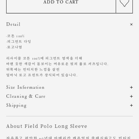
ADD TO CART
Detail
·코튼 100%
·피그먼트 다잉
·로고나염
리사이클 코튼 100%에 피그먼트 염색을 더해
바랜 듯한 색감이 돋보이는 여유로운 핏의 폴로 셔츠입니다.
뒤쪽에는 빈티지한 느낌을 살린
얼바닉 로고 프린트가 장식되어 있습니다.
Size Information
제품의 일정 수량을 측정한 평균치수로 재는 방법과 위치에 따라 1~3cm
Cleaning & Care
편차가 있을 수 있습니다. (치수단위 : cm)
피그먼트 다잉 제품 특성상 착용 및 세탁 시
Shipping
이염 또는 물빠짐이 발생할 수 있습니다.
주문 후, 1-3일 후 순차적 발송되는 제품입니다.(주말/공휴일 제외)
밝은 색상의 의류 및 가방, 신발 등과의 마찰을 피해 주시기 바랍니다.
사이즈
총장
어깨
가슴
암홀
소매
About Field Polo Long Sleeve
세탁 시 단독 세탁을 권장드리며,
OS
63.5
48
60
24
62.5
찬물 손세탁 또는 드라이클리닝을 권장합니다.
자유롭고 편안한 90년대 아메리칸 캐주얼의 클래식하고도 빈티지