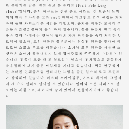
기계 세탁시 변형, 이염,변색, 탈색 가능성이 있음
한 분위기를 담은 ‘필드 폴로 롱 슬리브 (Field Polo Long
Height 165cm / Waist 24" Slim 55 size.
염소, 산소계 표백제 사용금지
Sleeve)’입니다. 품이 여유로운 긴팔 폴로 셔츠로, 잔 보풀이 느껴
원단에 직접 다림질 시 변형 가능성 있음. 스팀다림질 권장
지게 만든 리사이클 코튼 100% 원단에 피그먼트 염색 공정을 거쳐
장시간 수분에 노출시 변형 가능성 있음
바랜 듯한 자연스러운 색감을 더했으며, 솔기를 비롯한 모서리 부
소비자의 부주의로 인한 제품 훼손 및 세탁 잘못으로 인한 변형에 대해서
분들은 희끗희끗하게 물이 빠져 있습니다. 끝을 둥글게 만든 폭이
는
좁은 칼라 아래에는 캣아이 형태의 자개 단추들을 숨김 처리한 앞
보상의 책임을 지지 않습니다.
트임이 있으며, 트임 안쪽과 끝부분에는 워싱된 원단을 덧대어 레
트로한 스포츠 무드를 더했습니다. 오가닉 코튼 원단을 사용한 소
맷단은 소매가 흘러내리지 않게 잡아주도록 쫀쫀하게 마감되어 있
습니다. 뒤쪽이 조금 더 긴 옆트임이 있으며, 전체적으로 꼼꼼하게
박음질되어 보기 좋은 짜임새를 지니고 있습니다. 뒤쪽 한구석에
는 오래된 인쇄물처럼 빈티지한 느낌을 살린 얼바닉 로고 프린트
가 장식되어 있습니다. 더스티 스카이블루, 더스티 네이비, 그린까
지 세 가지 컬러로 만나실 수 있습니다. 얼바닉 코튼 시리즈로 선
보이는 제품으로, 패키지에 담겨 있어서 선물하시기에도 좋습니
다.