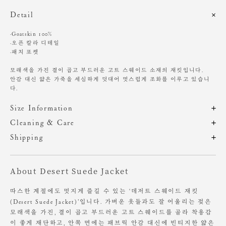
Detail
·Goatskin 100%
·오픈 칼라 디테일
·패치 포켓
모래색을 가진 결이 곱고 부드러운 고트 스웨이드 소재의 재킷입니다.
안감 대신 얇은 가죽을 세심하게 덧대어 멋스럽게 조화를 이루고 있습니
다.
Size Information
제품의 일정 수량을 측정한 평균치수로 재는 방법과 위치에 따라 1~3cm
Cleaning & Care
편차가 있을 수 있습니다. (치수단위 : cm)
착용 환경에 따라 가죽의 물 빠짐, 묻어남, 이염 등이 발생될 수 있습니다.
Shipping
어두운 계열의 의류, 습한 날씨 착용 시 주의해주세요.
주문 후, 1-3일 후 순차적 발송되는 제품입니다.(주말/공휴일 제외)
사이즈
총장
어깨
가슴단면
암홀
소매
천연 염소가죽의 특성상 제품별 컬러 차이가 있을 수 있으며,
About Desert Suede Jacket
최소한의 가공으로 바깥면 스웨이드와 안쪽면 가죽에
OS
67
48
53
25.5
55
스크래치, 결의 차이, 두께 차이, 까짐, 힘줄, 오염 등이 보이며
착용할수록 태닝이 되고, 이염이 생길 수도 있습니다.
따스한 계절에도 멋지게 즐길 수 있는 ‘데저트 스웨이드 재킷
위 사항은 자연스러운 현상으로 불량의 사유가 되지 않습니다.
(Desert Suede Jacket)’입니다. 가벼운 옷들과도 잘 어울리는 젖은
Heights 167cm / Waist 23" Slim 55 size.
모래색을 가진, 결이 곱고 부드러운 고트 스웨이드를 골라 착용감
세탁이 불가한 제품입니다.
이 좋게 재단하고, 안쪽 면에는 패브릭 안감 대신에 빈티지한 얇은
천연가죽 제품의 특성상, 물이나 습기에 취약하며