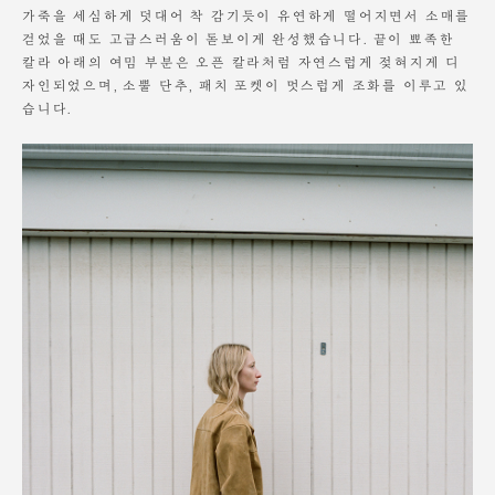
가죽을 세심하게 덧대어 착 감기듯이 유연하게 떨어지면서 소매를
맞을 시 잘 털어서 습기를 뺀 다음 마른 헝겊으로 닦아내고 그늘에 말려주
세요.
걷었을 때도 고급스러움이 돋보이게 완성했습니다. 끝이 뾰족한
표면에 오염이 생긴 경우 기본적으로 다시 회복이 불가능합니다.
칼라 아래의 여밈 부분은 오픈 칼라처럼 자연스럽게 젖혀지게 디
자인되었으며, 소뿔 단추, 패치 포켓이 멋스럽게 조화를 이루고 있
불가피하게 클리닝이 필요한 경우 전문 세탁 업체와
습니다.
충분한 상담을 통해 진행 부탁드립니다.